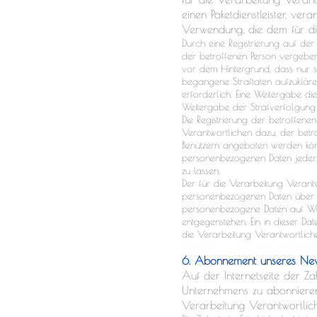
einen Paketdienstleister, ve
Verwendung, die dem für die
Durch eine Registrierung auf der 
der betroffenen Person vergebene
vor dem Hintergrund, dass nur s
begangene Straftaten aufzukläre
erforderlich. Eine Weitergabe die
Weitergabe der Strafverfolgung 
Die Registrierung der betroffen
Verantwortlichen dazu, der betro
Benutzern angeboten werden könne
personenbezogenen Daten jederz
zu lassen.
Der für die Verarbeitung Verantw
personenbezogenen Daten über di
personenbezogene Daten auf Wun
entgegenstehen. Ein in dieser Da
die Verarbeitung Verantwortlic
6. Abonnement unseres New
Auf der Internetseite der Z
Unternehmens zu abonnieren
Verarbeitung Verantwortlich