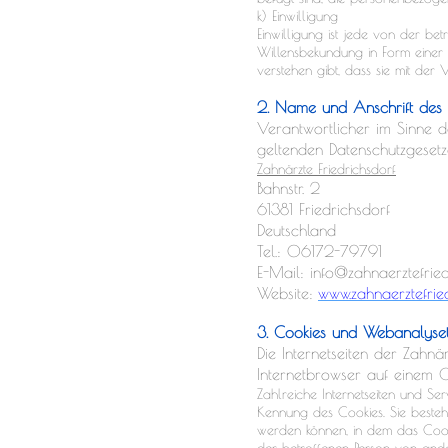
k) Einwilligung
Einwilligung ist jede von der be
Willensbekundung in Form einer 
verstehen gibt, dass sie mit der
2. Name und Anschrift des 
Verantwortlicher im Sinne d
geltenden Datenschutzgesetz
Zahnärzte Friedrichsdorf
Bahnstr. 2
61381 Friedrichsdorf
Deutschland
Tel.: 06172-79791
E-Mail: info@zahnaerztefried
Website:
www.zahnaerztefried
3. Cookies und Webanalyse
Die Internetseiten der Zahnä
Internetbrowser auf einem 
Zahlreiche Internetseiten und Se
Kennung des Cookies. Sie besteh
werden können, in dem das Cooki
der betroffenen Person von ander