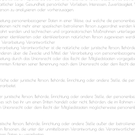
haftlicher Lage, Gesundheit, persönlicher Vorlieben, Interessen, Zuverlässigkeit
Person zu analysieren oder vorherzusagen.
rbeitung personenbezogener Daten in einer Weise, auf welche die personenb
ationen nicht mehr einer spezifischen betroffenen Person zugeordnet werden k
ahrt werden und technischen und organisatorischen Maßnahmen unterliegen,
ner identifizierten oder identifizierbaren natürlichen Person zugewiesen werd
e Verarbeitung Verantwortlicher
arbeitung Verantwortlicher ist die natürliche oder juristische Person, Behörde
nderen über die Zwecke und Mittel der Verarbeitung von personenbezogenen
eitung durch das Unionsrecht oder das Recht der Mitgliedstaaten vorgegeb
timmten Kriterien seiner Benennung nach dem Unionsrecht oder dem Recht de
ürliche oder juristische Person, Behörde, Einrichtung oder andere Stelle, die 
arbeitet.
er juristische Person, Behörde, Einrichtung oder andere Stelle, der personen
 sich bei ihr um einen Dritten handelt oder nicht. Behörden, die im Rahmen 
 Unionsrecht oder dem Recht der Mitgliedstaaten möglicherweise personenb
juristische Person, Behörde, Einrichtung oder andere Stelle außer der betroffe
 Personen, die unter der unmittelbaren Verantwortung des Verantwortliche
nen Daten zu verarbeiten.