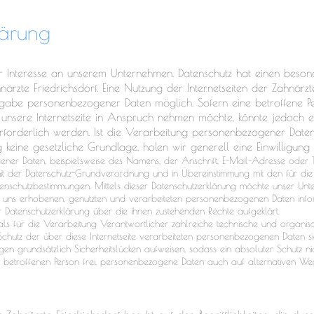
lärung
r Interesse an unserem Unternehmen. Datenschutz hat einen besond
närzte Friedrichsdorf. Eine Nutzung der Internetseiten der Zahnärzte
gabe personenbezogener Daten möglich. Sofern eine betroffene P
unsere Internetseite in Anspruch nehmen möchte, könnte jedoch e
forderlich werden. Ist die Verarbeitung personenbezogener Daten
 keine gesetzliche Grundlage, holen wir generell eine Einwilligung 
ner Daten, beispielsweise des Namens, der Anschrift, E-Mail-Adresse oder 
g mit der Datenschutz-Grundverordnung und in Übereinstimmung mit den für die
enschutzbestimmungen. Mittels dieser Datenschutzerklärung möchte unser Unte
uns erhobenen, genutzten und verarbeiteten personenbezogenen Daten info
er Datenschutzerklärung über die ihnen zustehenden Rechte aufgeklärt.
t als für die Verarbeitung Verantwortlicher zahlreiche technische und organ
Schutz der über diese Internetseite verarbeiteten personenbezogenen Daten s
gen grundsätzlich Sicherheitslücken aufweisen, sodass ein absoluter Schutz n
 betroffenen Person frei, personenbezogene Daten auch auf alternativen Wegen