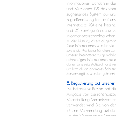
Informationen werden in den
und Versionen, (2) das vom 
zugreifendes System auf unse
zugreifendes System auf unse
Internetseite, (6) eine Inter
und (8) sonstige ähnliche D
informationstechnologischen
Bei der Nutzung dieser allgemein
Diese Informationen werden vielmeh
sowie die Werbung für diese zu o
unserer Internetseite zu gewährl
notwendigen Informationen berei
daher einerseits statistisch und
um letztlich ein optimales Schu
Server-Logfiles werden getrenn
5. Registrierung auf unserer 
Die betroffene Person hat di
Angabe von personenbezoge
Verarbeitung Verantwortliche
verwendet wird. Die von de
interne Verwendung bei dem
für die Verarbeitung Verant