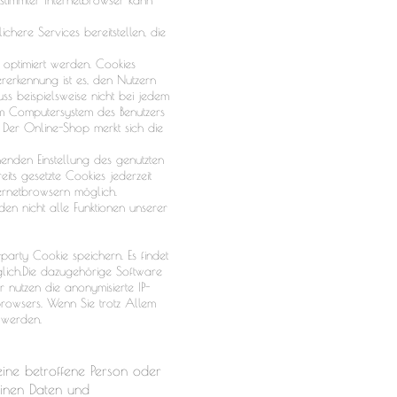
chere Services bereitstellen, die
 optimiert werden. Cookies
ererkennung ist es, den Nutzern
uss beispielsweise nicht bei jedem
em Computersystem des Benutzers
 Der Online-Shop merkt sich die
henden Einstellung des genutzten
ts gesetzte Cookies jederzeit
ernetbrowsern möglich.
den nicht alle Funktionen unserer
arty Cookie speichern. Es findet
öglich.Die dazugehörige Software
r nutzen die anonymisierte IP-
bbrowsers. Wenn Sie trotz Allem
 werden.
 eine betroffene Person oder
einen Daten und