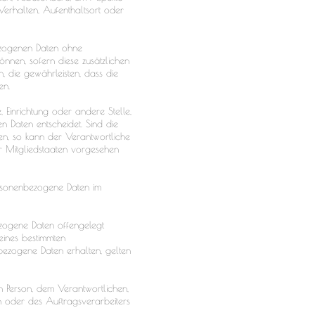
, Verhalten, Aufenthaltsort oder
ezogenen Daten ohne
önnen, sofern diese zusätzlichen
 die gewährleisten, dass die
en.
, Einrichtung oder andere Stelle,
 Daten entscheidet. Sind die
en, so kann der Verantwortliche
r Mitgliedstaaten vorgesehen
personenbezogene Daten im
bezogene Daten offengelegt
eines bestimmten
ezogene Daten erhalten, gelten
nen Person, dem Verantwortlichen,
n oder des Auftragsverarbeiters