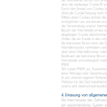
über die eindeutige Cookie-ID wie
Durch den Einsatz von Cookies kan
ohne die Cookie-Setzung nicht m
Mittels eines Cookies können die
ermöglichen uns, wie bereits erw
die Verwendung unserer Internetse
Besuch der Internetseite erneut
abgelegten Cookie übernommen wi
Artikel, die ein Kunde in den vir
Die betroffene Person kann die S
Internetbrowsers verhindern und
über einen Internetbrowser oder
Deaktiviert die betroffene Perso
Internetseite vollumfänglich nutzb
PIWIK
Wir nutzen PIWIK zur Auswertung 
keine Abfrage oder Speicherung u
ist auf unserem eigenen Software 
Adresse für die Geo-Lokalisierun
unsere sehr datenschutzfreundl
4. Erfassung von allgemeine
Die Internetseite der Zahnär
ein automatisiertes System 