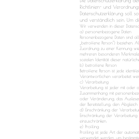
Die Datenschutzerklärung der
Richtlinien- und Verordnun
Datenschutzerklärung soll s
und verständlich sein. Um di
Wir verwenden in dieser Datensc
a) personenbezogene Daten
Personenbezogene Daten sind alle 
„betroffene Person") beziehen. Als
Zuordnung zu einer Kennung wie
mehreren besonderen Merkmalen, d
sozialen Identität dieser natürlich
b) betroffene Person
Betroffene Person ist jede identi
Verantwortlichen verarbeitet we
c) Verarbeitung
Verarbeitung ist jeder mit oder
Zusammenhang mit personenbezog
oder Veränderung, das Auslesen
der Bereitstellung, den Abgleic
d) Einschränkung der Verarbeit
Einschränkung der Verarbeitung 
einzuschränken.
e) Profiling
Profiling ist jede Art der autom
verwendet werden, um bestimmte 