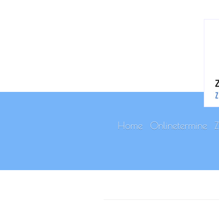
Home
Onlinetermine
Z