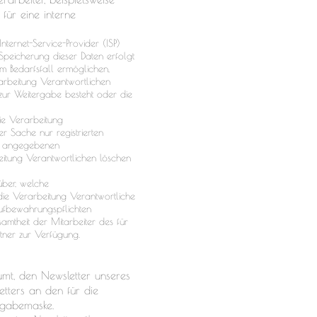
 für eine interne
nternet-Service-Provider (ISP)
 Speicherung dieser Daten erfolgt
m Bedarfsfall ermöglichen,
rarbeitung Verantwortlichen
ht zur Weitergabe besteht oder die
ie Verarbeitung
r Sache nur registrierten
ung angegebenen
itung Verantwortlichen löschen
über, welche
die Verarbeitung Verantwortliche
ufbewahrungspflichten
amtheit der Mitarbeiter des für
tner zur Verfügung.
umt, den Newsletter unseres
tters an den für die
ngabemaske.