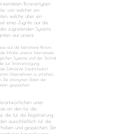
 verwendeten Browsertypen
ite, von welcher ein
iten, welche über ein
t eines Zugriffs auf die
r des zugreifenden Systems
riffen auf unsere
sse auf die betroffene Person.
die Inhalte unserer Internetseite
ogischen Systeme und der Technik
die zur Strafverfolgung
ie Zahnärzte Friedrichsdorf
unserem Unternehmen zu erhöhen,
en. Die anonymen Daten der
aten gespeichert.
Verantwortlichen unter
ei an den für die
, die für die Registrierung
n ausschließlich für die
rhoben und gespeichert. Der
arbeiter, beispielsweise