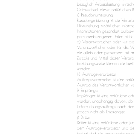
bezüglich Arbeitsleistung, wirtsc
Ortswechsel dieser natürlichen 
f) Pseudonymisierung
Pseudonymisierung ist die Vera
Hinzuziehung zusätzlicher Inform
Informationen gesondert aufbew
personenbezogenen Daten nicht ei
g) Verantwortlicher oder für di
Verantwortlicher oder für die Ver
die allein oder gemeinsam mit a
Zwecke und Mittel dieser Verarb
beziehungsweise können die bes
werden.
h) Auftragsverarbeiter
Auftragsverarbeiter ist eine nat
Auftrag des Verantwortlichen ver
i) Empfänger
Empfänger ist eine natürliche od
werden, unabhängig davon, ob es
Untersuchungsauftrags nach dem
jedoch nicht als Empfänger.
j) Dritter
Dritter ist eine natürliche oder 
dem Auftragsverarbeiter und den
befugt sind, die personenbezoge