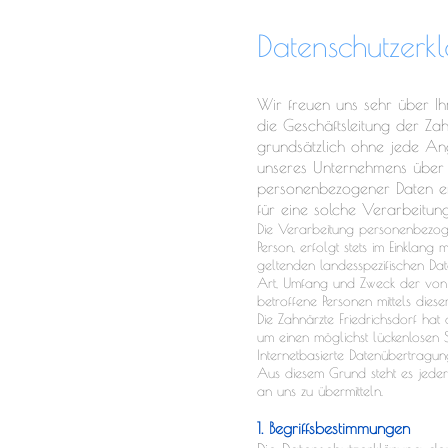
Datenschutzerk
Wir freuen uns sehr über Ih
die Geschäftsleitung der Zah
grundsätzlich ohne jede An
unseres Unternehmens über 
personenbezogener Daten er
für eine solche Verarbeitung
Die Verarbeitung personenbezoge
Person, erfolgt stets im Einklan
geltenden landesspezifischen Dat
Art, Umfang und Zweck der von 
betroffene Personen mittels dies
Die Zahnärzte Friedrichsdorf ha
um einen möglichst lückenlosen 
Internetbasierte Datenübertragun
Aus diesem Grund steht es jeder
an uns zu übermitteln.
1. Begriffsbestimmungen