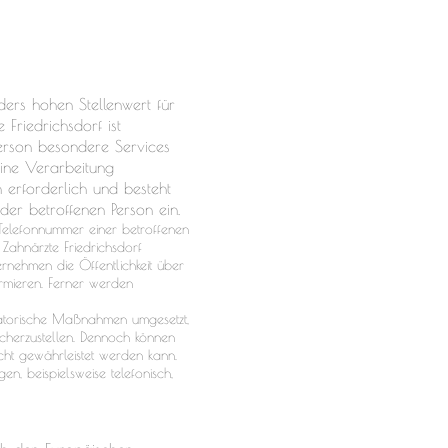
ers hohen Stellenwert für
 Friedrichsdorf ist
erson besondere Services
ine Verarbeitung
 erforderlich und besteht
der betroffenen Person ein.
Telefonnummer einer betroffenen
 Zahnärzte Friedrichsdorf
rnehmen die Öffentlichkeit über
rmieren. Ferner werden
isatorische Maßnahmen umgesetzt,
icherzustellen. Dennoch können
icht gewährleistet werden kann.
, beispielsweise telefonisch,