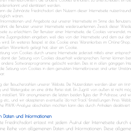
dererkannt und identifiziert werden.
n die Zahnärzte Friedrichsdorf den Nutzern dieser Internetseite nutzerfreundli
öglich wären.
 Informationen und Angebote auf unserer Internetseite im Sinne des Benutzers
ähnt, die Benutzer unserer Internetseite wiederzuerkennen. Zweck dieser Wied
ite zu erleichtern. Der Benutzer einer Internetseite, die Cookies verwendet, m
 seine Zugangsdaten eingeben, weil dies von der Internetseite und dem auf d
rd. Ein weiteres Beispiel ist das Cookie eines Warenkorbes im Online-Shop.
tuellen Warenkorb gelegt hat, über ein Cookie.
etzung von Cookies durch unsere Internetseite jederzeit mittels einer entsprec
 damit der Setzung von Cookies dauerhaft widersprechen. Ferner können berei
 andere Softwareprogramme gelöscht werden. Dies ist in allen gängigen Int
n die Setzung von Cookies in dem genutzten Internetbrowser, sind unter Umstän
ar.
der Besucherzahlen unserer Website. Die Nutzerdaten werden über ein first-p
nd Weitergabe an eine dritte Partei statt. Ein Zugriff von außen ist nicht m
installiert. Wir anonymisieren die letzten beiden Bytes der IP-Adresse, und wi
g etc., und wir akzeptieren eventuelle 'do-not-Track'-Einstellungen Ihres We
iche PIWIK-Analyse abschalten möchten kann dies durch Anhaken deaktiviert
n Daten und Informationen
zte Friedrichsdorf erfasst mit jedem Aufruf der Internetseite durch
eine Reihe von allgemeinen Daten und Informationen. Diese allgem