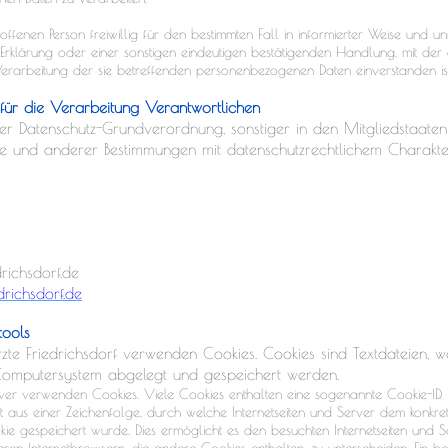
troffenen Person freiwillig für den bestimmten Fall in informierter Weise und
Erklärung oder einer sonstigen eindeutigen bestätigenden Handlung, mit der 
 Verarbeitung der sie betreffenden personenbezogenen Daten einverstanden ist
für die Verarbeitung Verantwortlichen
er Datenschutz-Grundverordnung, sonstiger in den Mitgliedstaate
e und anderer Bestimmungen mit datenschutzrechtlichem Charakter 
richsdorf.de
richsdorf.de
tools
rzte Friedrichsdorf verwenden Cookies. Cookies sind Textdateien, 
Computersystem abgelegt und gespeichert werden.
rver verwenden Cookies. Viele Cookies enthalten eine sogenannte Cookie-ID. Ei
t aus einer Zeichenfolge, durch welche Internetseiten und Server dem konkre
e gespeichert wurde. Dies ermöglicht es den besuchten Internetseiten und Se
en Internetbrowsern, die andere Cookies enthalten, zu unterscheiden. Ein be