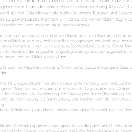
 Zahnärzte Friedrichsdorf beruht auf den Begrifflichkeiten, die du
gsgeber beim Erlass der Datenschutz-Grundverordnung (DS-GVO) 
owohl für die Öffentlichkeit als auch für unsere Kunden und Geschä
es zu gewährleisten, möchten wir vorab die verwendeten Begrifflich
hutzerklärung unter anderem die folgenden Begriffe:
Informationen, die sich auf eine identifizierte oder identifizierbare natürlich
 identifizierbar wird eine natürliche Person angesehen, die direkt oder indirek
 einem Namen, zu einer Kennnummer, zu Standortdaten, zu einer Online-Ke
ie Ausdruck der physischen, physiologischen, genetischen, psychischen, wirt
en Person sind, identifiziert werden kann.
fizierte oder identifizierbare natürliche Person, deren personenbezogene Date
rden.
 ohne Hilfe automatisierter Verfahren ausgeführte Vorgang oder jede solche
enen Daten wie das Erheben, das Erfassen, die Organisation, das Ordnen,
, das Abfragen, die Verwendung, die Offenlegung durch Übermittlung, Ver
h oder die Verknüpfung, die Einschränkung, das Löschen oder die Vernichtung.
ung
ist die Markierung gespeicherter personenbezogener Daten mit dem Ziel, ihre
atisierten Verarbeitung personenbezogener Daten, die darin besteht, dass di
persönliche Aspekte, die sich auf eine natürliche Person beziehen, zu bewer