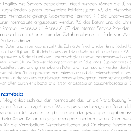
 Logfiles des Servers gespeichert. Erfasst werden können die (1)
zugreifenden System verwendete Betriebssystem, (3) die Internetse
re Internetseite gelangt (sogenannte Referrer), (4) die Unterwebse
rer Internetseite angesteuert werden, (5) das Datum und die Uhrzei
net-Protokoll-Adresse (IP-Adresse), (7) der Internet-Service-Provide
aten und Informationen, die der Gefahrenabwehr im Falle von Ang
 Systeme dienen.
en Daten und Informationen zieht die Zahnärzte Friedrichsdorf keine Rückschlü
r benötigt, um (1) die Inhalte unserer Internetseite korrekt auszuliefern, (2) 
ptimieren, (3) die dauerhafte Funktionsfähigkeit unserer informationstechnol
eisten sowie (4) um Strafverfolgungsbehörden im Falle eines Cyberangriffes 
tzustellen. Diese anonym erhobenen Daten und Informationen werden durch d
 ferner mit dem Ziel ausgewertet, den Datenschutz und die Datensicherheit in 
tzniveau für die von uns verarbeiteten personenbezogenen Daten sicherzustell
t von allen durch eine betroffene Person angegebenen personenbezogenen D
Internetseite
e Möglichkeit, sich auf der Internetseite des für die Verarbeitung 
nen Daten zu registrieren. Welche personenbezogenen Daten dab
n übermittelt werden, ergibt sich aus der jeweiligen Eingabemaske
r betroffenen Person eingegebenen personenbezogenen Daten werde
 für die Verarbeitung Verantwortlichen und für eigene Zwecke e
wortliche kann die Weitergabe an einen oder mehrere Auftragsver