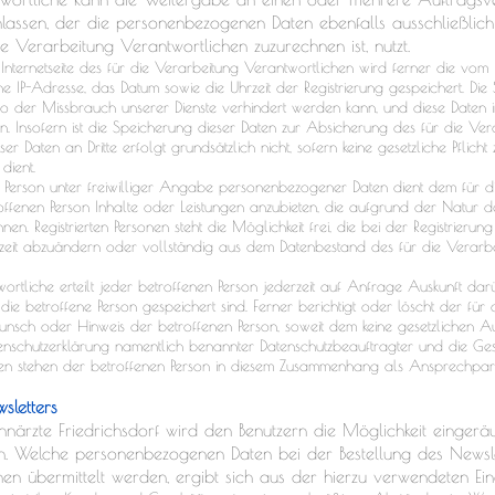
ranlassen, der die personenbezogenen Daten ebenfalls ausschließlich
 Verarbeitung Verantwortlichen zuzurechnen ist, nutzt.
Internetseite des für die Verarbeitung Verantwortlichen wird ferner die vom I
 IP-Adresse, das Datum sowie die Uhrzeit der Registrierung gespeichert. Die
o der Missbrauch unserer Dienste verhindert werden kann, und diese Daten i
n. Insofern ist die Speicherung dieser Daten zur Absicherung des für die Ve
ser Daten an Dritte erfolgt grundsätzlich nicht, sofern keine gesetzliche Pflic
dient.
en Person unter freiwilliger Angabe personenbezogener Daten dient dem für d
ffenen Person Inhalte oder Leistungen anzubieten, die aufgrund der Natur de
n. Registrierten Personen steht die Möglichkeit frei, die bei der Registrier
eit abzuändern oder vollständig aus dem Datenbestand des für die Verarbe
ortliche erteilt jeder betroffenen Person jederzeit auf Anfrage Auskunft dar
e betroffene Person gespeichert sind. Ferner berichtigt oder löscht der für 
sch oder Hinweis der betroffenen Person, soweit dem keine gesetzlichen A
tenschutzerklärung namentlich benannter Datenschutzbeauftragter und die Ges
hen stehen der betroffenen Person in diesem Zusammenhang als Ansprechpar
sletters
ahnärzte Friedrichsdorf wird den Benutzern die Möglichkeit eingerä
. Welche personenbezogenen Daten bei der Bestellung des Newsle
en übermittelt werden, ergibt sich aus der hierzu verwendeten Ei