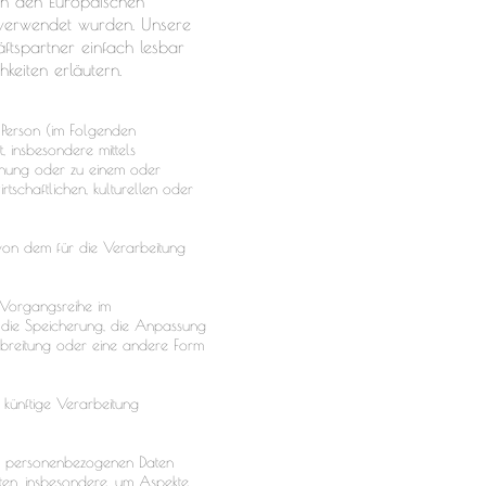
rch den Europäischen
verwendet wurden. Unsere
ftspartner einfach lesbar
keiten erläutern.
e Person (im Folgenden
t, insbesondere mittels
nnung oder zu einem oder
schaftlichen, kulturellen oder
n von dem für die Verarbeitung
 Vorgangsreihe im
 die Speicherung, die Anpassung
breitung oder eine andere Form
 künftige Verarbeitung
ese personenbezogenen Daten
ten, insbesondere, um Aspekte