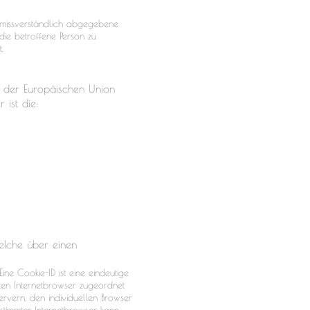
 unmissverständlich abgegebene
die betroffene Person zu
.
n der Europäischen Union
ist die:
welche über einen
ne Cookie-ID ist eine eindeutige
ten Internetbrowser zugeordnet
rvern, den individuellen Browser
stimmter Internetbrowser kann