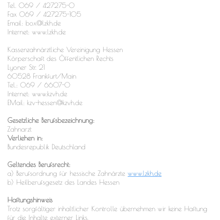
Tel. 069 / 427275-0
Fax 069 / 427275-105
Email: box@lzkh.de
Internet: www.lzkh.de
Kassenzahnärztliche Vereinigung Hessen
Körperschaft des Öffentlichen Rechts
Lyoner Str. 21
60528 Frankfurt/Main
Tel.: 069 / 6607-0
Internet: www.kzvh.de
EMail: kzv-hessen@kzvh.de
Gesetzliche Berufsbezeichnung:
Zahnarzt
Verliehen in:
Bundesrepublik Deutschland
Geltendes Berufsrecht:
a) Berufsordnung für hessische Zahnärzte
www.lzkh.de
b) Heilberufsgesetz des Landes Hessen
Haftungshinweis
Trotz sorgfältiger inhaltlicher Kontrolle übernehmen wir keine Haftung
für die Inhalte externer Links.