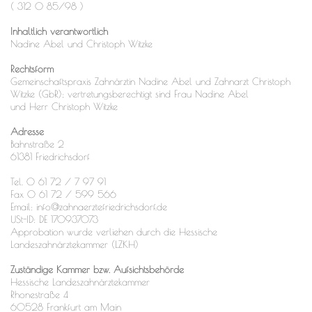
( 312 O 85/98 )
Inhaltlich verantwortlich
Nadine Abel und Christoph Witzke
Rechtsform
Gemeinschaftspraxis Zahnärztin Nadine Abel und Zahnarzt Christoph
Witzke (GbR); vertretungsberechtigt sind Frau Nadine Abel
und Herr Christoph Witzke
Adresse
Bahnstraße 2
61381 Friedrichsdorf
Tel. 0 61 72 / 7 97 91
Fax 0 61 72 / 599 566
Email: info@zahnaerztefriedrichsdorf.de
USt-ID: DE 170937073
Approbation wurde verliehen durch die Hessische
Landeszahnärztekammer (LZKH)
Zuständige Kammer bzw. Aufsichtsbehörde
Hessische Landeszahnärztekammer
Rhonestraße 4
60528 Frankfurt am Main